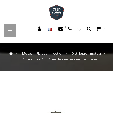
(0)
>
Moteur - Fluides - Injection
>
Distribution moteur
>
Distribution
>
Roue dentée tendeur de chaîne