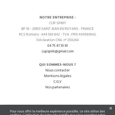
NOTRE ENTREPRISE :
CUP SPIRIT
BP 18 - 26190 SAINT JEAN EN ROYANS - FRANCE
RCS Romans : 444 593 842 - TVA : FR13 444593842.
Déclaration CNIL n° 2133264
04 75 47 35 81
cupspirit@gmail.com
QUI SOMMES-NOUS ?
Nous contacter
Mentions légales
C.G.V
Nos partenaires
Pour vous offrir la meilleure expérience possible, ce site utilise des