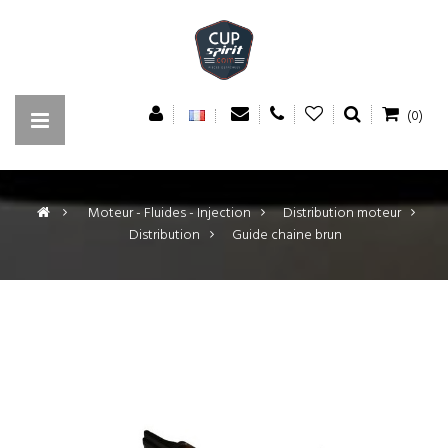
(0)
>
Moteur - Fluides - Injection
>
Distribution moteur
>
Distribution
>
Guide chaine brun