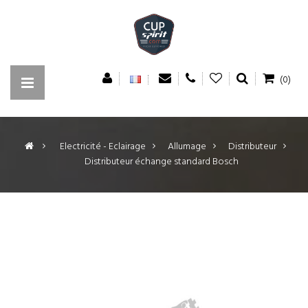
(0)
>
Electricité - Eclairage
>
Allumage
>
Distributeur
>
Distributeur échange standard Bosch