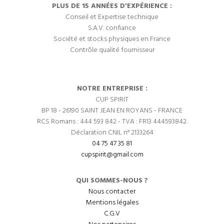
PLUS DE 15 ANNÉES D'EXPÉRIENCE :
Conseil et Expertise technique
S.A.V. confiance
Société et stocks physiques en France
Contrôle qualité fournisseur
NOTRE ENTREPRISE :
CUP SPIRIT
BP 18 - 26190 SAINT JEAN EN ROYANS - FRANCE
RCS Romans : 444 593 842 - TVA : FR13 444593842.
Déclaration CNIL n° 2133264
04 75 47 35 81
cupspirit@gmail.com
QUI SOMMES-NOUS ?
Nous contacter
Mentions légales
C.G.V