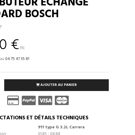
IBUTEUR ÉCHANGE
ARD BOSCH
7
0 €
TTC
 au
04 75 47 35 81
AJOUTER AU PANIER
CTATIONS ET DÉTAILS TECHNIQUES
911 type G 3.2L Carrera
ion :
01.85 - 08.88