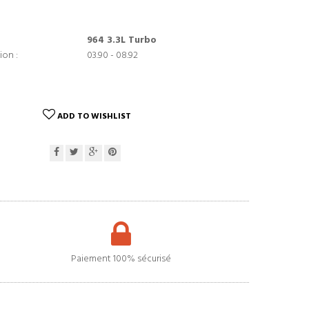
964 3.3L Turbo
ion :
03.90 - 08.92
ADD TO WISHLIST
Paiement 100% sécurisé