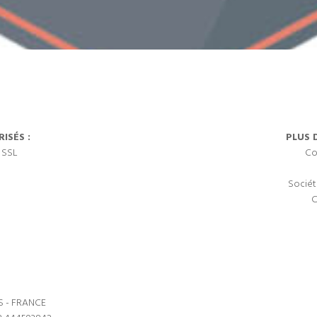
ISÉS :
PLUS 
 SSL
Co
Sociét
C
S - FRANCE