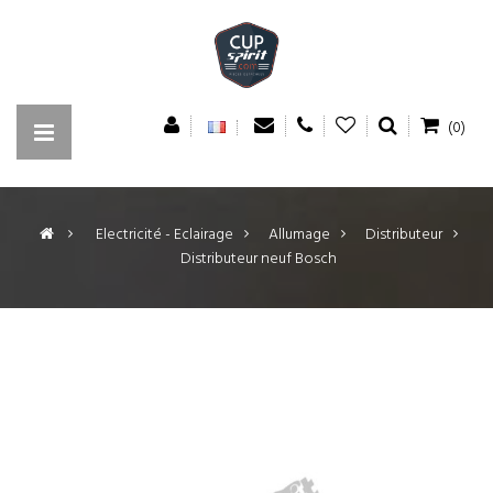
(0)
>
Electricité - Eclairage
>
Allumage
>
Distributeur
>
Distributeur neuf Bosch