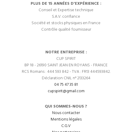
PLUS DE 15 ANNÉES D'EXPÉRIENCE :
Conseil et Expertise technique
S.A.V. confiance
Société et stocks physiques en France
Contrôle qualité fournisseur
NOTRE ENTREPRISE :
CUP SPIRIT
BP 18 - 26190 SAINT JEAN EN ROYANS - FRANCE
RCS Romans : 444 593 842 - TVA : FR13 444593842.
Déclaration CNIL n° 2133264
04 75 47 35 81
cupspirit@gmail.com
QUI SOMMES-NOUS ?
Nous contacter
Mentions légales
C.G.V