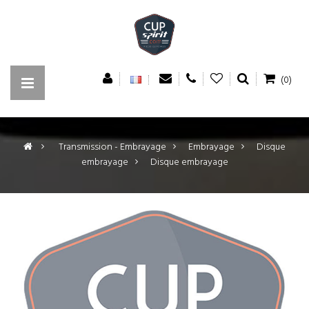
(0)
>
Transmission - Embrayage
>
Embrayage
>
Disque
embrayage
>
Disque embrayage