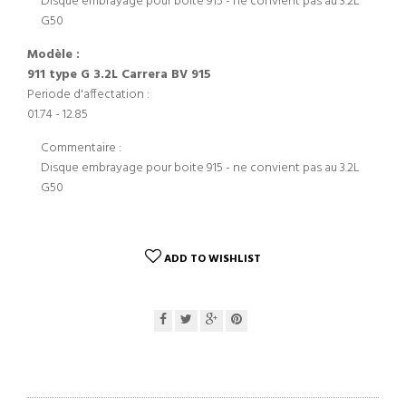
Disque embrayage pour boite 915 - ne convient pas au 3.2L
G50
Modèle :
911 type G 3.2L Carrera BV 915
Periode d'affectation :
01.74 - 12.85
Commentaire :
Disque embrayage pour boite 915 - ne convient pas au 3.2L
G50
ADD TO WISHLIST