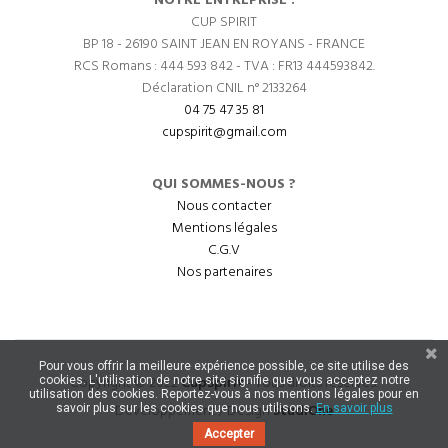
NOTRE ENTREPRISE :
CUP SPIRIT
BP 18 - 26190 SAINT JEAN EN ROYANS - FRANCE
RCS Romans : 444 593 842 - TVA : FR13 444593842.
Déclaration CNIL n° 2133264
04 75 47 35 81
cupspirit@gmail.com
QUI SOMMES-NOUS ?
Nous contacter
Mentions légales
C.G.V
Nos partenaires
Pour vous offrir la meilleure expérience possible, ce site utilise des
Copyright © 2022
CupSpirit
- Tous droits réservés.
cookies. L'utilisation de notre site signifie que vous acceptez notre
utilisation des cookies. Reportez-vous à nos mentions légales pour en
Développement / Design
StudiOne
savoir plus sur les cookies que nous utilisons.
En savoir plus
Accepter