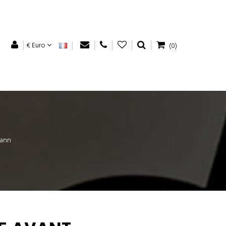
€ Euro
(0)
mann