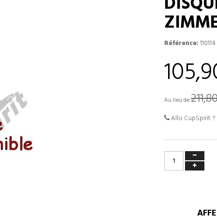
DISQU
ZIMM
Référence:
110114
105,9
211,8
Au lieu de
Allo CupSpirit ?
AFFE