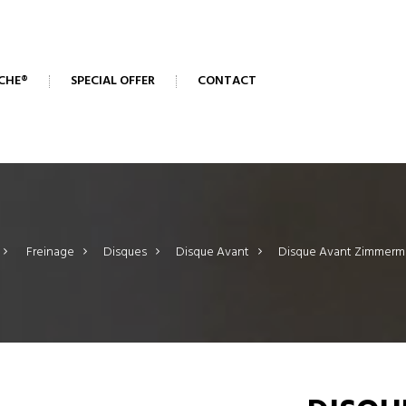
CHE®
SPECIAL OFFER
CONTACT
>
Freinage
>
Disques
>
Disque Avant
>
Disque Avant Zimmer