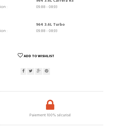
964 3.6L Carrera RS
ion :
09.88 - 08.93
964 3.6L Turbo
ion :
09.88 - 08.93
ADD TO WISHLIST
Paiement 100% sécurisé