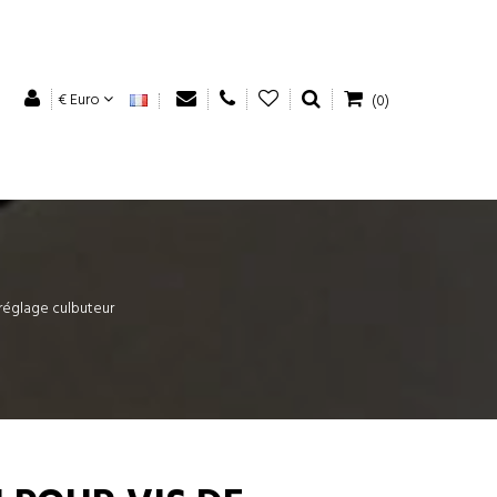
€ Euro
(0)
 réglage culbuteur