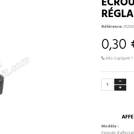
ECROU
RÉGLA
Référence:
01256
0,30 
Allo CupSpirit ?
AFFE
Modèle :
Periode d'affectat