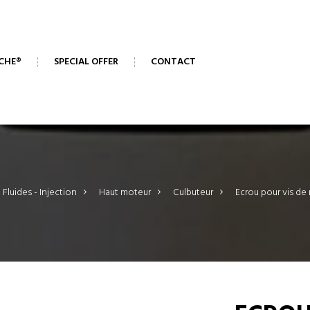
CHE®
SPECIAL OFFER
CONTACT
 Fluides - Injection
>
Haut moteur
>
Culbuteur
>
Ecrou pour vis de