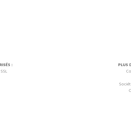
ISÉS :
PLUS 
 SSL
Co
Sociét
C