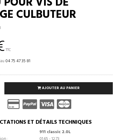
 POUR VIS DE
GE CULBUTEUR
1
€
TTC
 au
04 75 47 35 81
AJOUTER AU PANIER
CTATIONS ET DÉTAILS TECHNIQUES
911 classic 2.0L
ion :
01.65 - 12.73