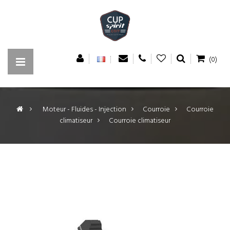
(0)
>
Moteur - Fluides - Injection
>
Courroie
>
Courroie
climatiseur
>
Courroie climatiseur