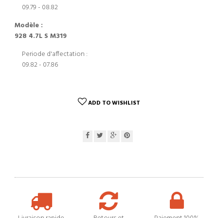
09.79 - 08.82
Modèle :
928 4.7L S M319
Periode d'affectation :
09.82 - 07.86
ADD TO WISHLIST