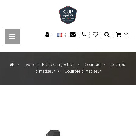
(0)
>
Moteur - Fluides - Injection
>
Courroie
>
Courroie
climatiseur
>
Courroie climatiseur