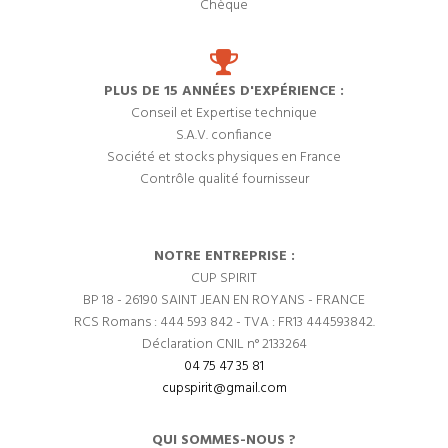
Chèque
PLUS DE 15 ANNÉES D'EXPÉRIENCE :
Conseil et Expertise technique
S.A.V. confiance
Société et stocks physiques en France
Contrôle qualité fournisseur
NOTRE ENTREPRISE :
CUP SPIRIT
BP 18 - 26190 SAINT JEAN EN ROYANS - FRANCE
RCS Romans : 444 593 842 - TVA : FR13 444593842.
Déclaration CNIL n° 2133264
04 75 47 35 81
cupspirit@gmail.com
QUI SOMMES-NOUS ?