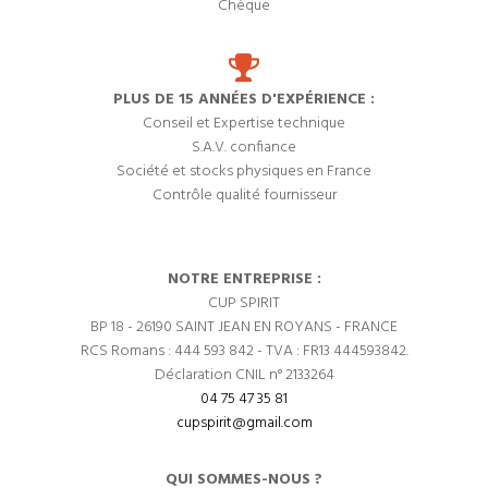
Chèque
PLUS DE 15 ANNÉES D'EXPÉRIENCE :
Conseil et Expertise technique
S.A.V. confiance
Société et stocks physiques en France
Contrôle qualité fournisseur
NOTRE ENTREPRISE :
CUP SPIRIT
BP 18 - 26190 SAINT JEAN EN ROYANS - FRANCE
RCS Romans : 444 593 842 - TVA : FR13 444593842.
Déclaration CNIL n° 2133264
04 75 47 35 81
cupspirit@gmail.com
QUI SOMMES-NOUS ?