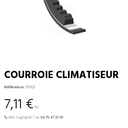
COURROIE CLIMATISEUR
Référence:
015121
7,11 €
TTC
Allo CupSpirit ? au
04 75 47 35 81