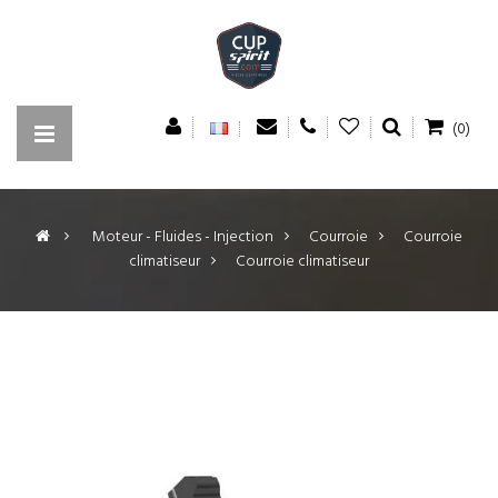
(0)
>
Moteur - Fluides - Injection
>
Courroie
>
Courroie
climatiseur
>
Courroie climatiseur