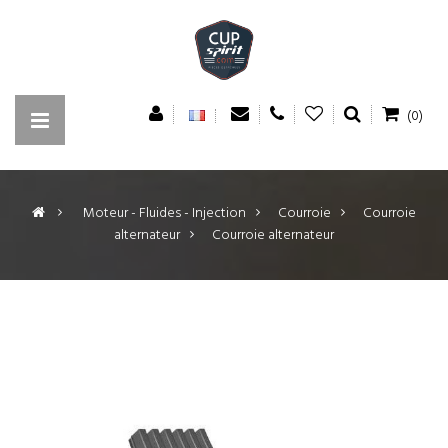
(0)
>
Moteur - Fluides - Injection
>
Courroie
>
Courroie
alternateur
>
Courroie alternateur