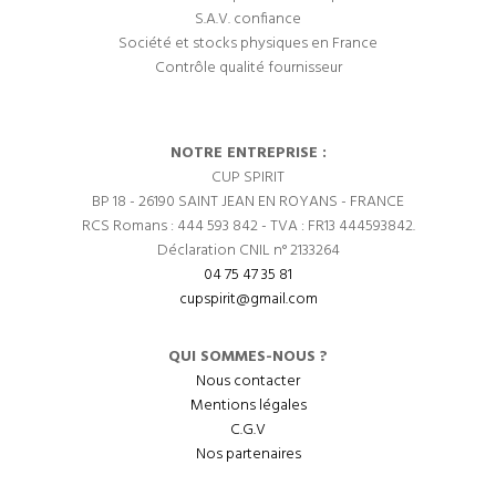
S.A.V. confiance
Société et stocks physiques en France
Contrôle qualité fournisseur
NOTRE ENTREPRISE :
CUP SPIRIT
BP 18 - 26190 SAINT JEAN EN ROYANS - FRANCE
RCS Romans : 444 593 842 - TVA : FR13 444593842.
Déclaration CNIL n° 2133264
04 75 47 35 81
cupspirit@gmail.com
QUI SOMMES-NOUS ?
Nous contacter
Mentions légales
C.G.V
Nos partenaires