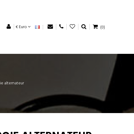
€ Euro
(0)
ie alternateur