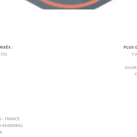
ISÉS :
PLUS 
 SSL
Co
Sociét
C
S - FRANCE
3 444593842.
64