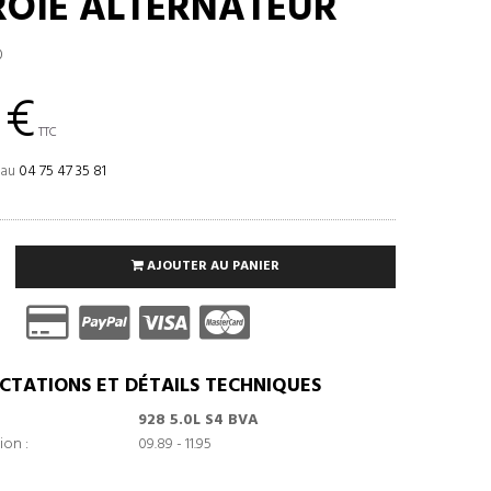
OIE ALTERNATEUR
0
 €
TTC
 au
04 75 47 35 81
AJOUTER AU PANIER
CTATIONS ET DÉTAILS TECHNIQUES
928 5.0L S4 BVA
ion :
09.89 - 11.95