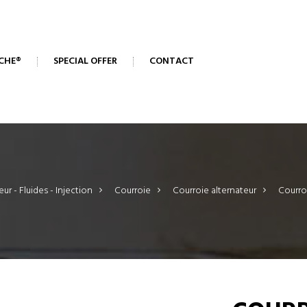
CHE®
SPECIAL OFFER
CONTACT
ur - Fluides - Injection
>
Courroie
>
Courroie alternateur
>
Courro