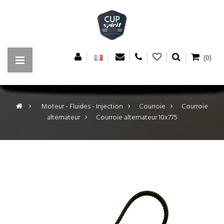
(0)
>
Moteur - Fluides - Injection
>
Courroie
>
Courroie
alternateur
>
Courroie alternateur 10x775