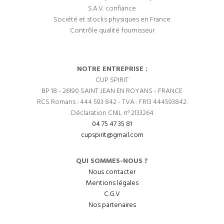
S.A.V. confiance
Société et stocks physiques en France
Contrôle qualité fournisseur
NOTRE ENTREPRISE :
CUP SPIRIT
BP 18 - 26190 SAINT JEAN EN ROYANS - FRANCE
RCS Romans : 444 593 842 - TVA : FR13 444593842.
Déclaration CNIL n° 2133264
04 75 47 35 81
cupspirit@gmail.com
QUI SOMMES-NOUS ?
Nous contacter
Mentions légales
C.G.V
Nos partenaires