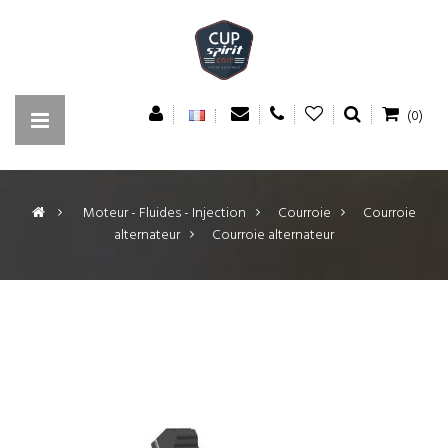
(0)
>
Moteur - Fluides - Injection
>
Courroie
>
Courroie
alternateur
>
Courroie alternateur