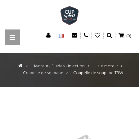
(0)
>
Moteur - Fluides - Injection
>
Haut moteur
>
Coupelle de soupape
>
Coupelle de soupape TRW