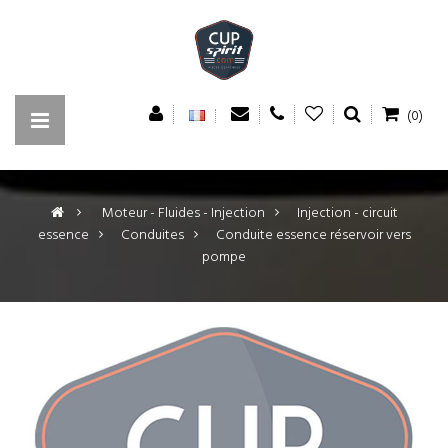
(0)
>
Moteur - Fluides - Injection
>
Injection - circuit
essence
>
Conduites
>
Conduite essence réservoir vers
pompe