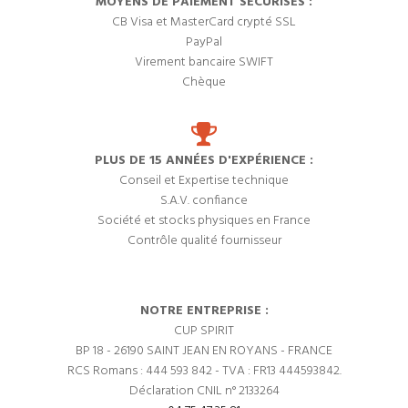
MOYENS DE PAIEMENT SÉCURISÉS :
CB Visa et MasterCard crypté SSL
PayPal
Virement bancaire SWIFT
Chèque
PLUS DE 15 ANNÉES D'EXPÉRIENCE :
Conseil et Expertise technique
S.A.V. confiance
Société et stocks physiques en France
Contrôle qualité fournisseur
NOTRE ENTREPRISE :
CUP SPIRIT
BP 18 - 26190 SAINT JEAN EN ROYANS - FRANCE
RCS Romans : 444 593 842 - TVA : FR13 444593842.
Déclaration CNIL n° 2133264