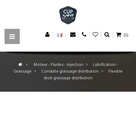
(0)
>
Moteur - Fluides - Injection
>
Lubrification -
Graissage
>
Conduite graissage distribution
>
Flexible
droit graissage distribution