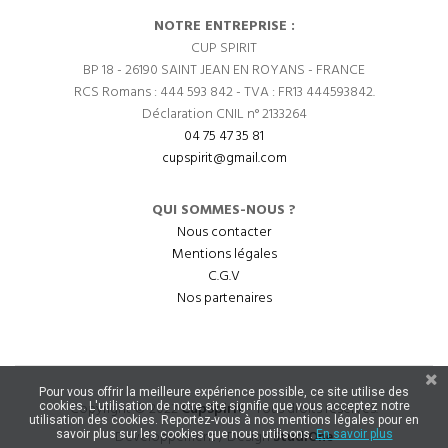
NOTRE ENTREPRISE :
CUP SPIRIT
BP 18 - 26190 SAINT JEAN EN ROYANS - FRANCE
RCS Romans : 444 593 842 - TVA : FR13 444593842.
Déclaration CNIL n° 2133264
04 75 47 35 81
cupspirit@gmail.com
QUI SOMMES-NOUS ?
Nous contacter
Mentions légales
C.G.V
Nos partenaires
Pour vous offrir la meilleure expérience possible, ce site utilise des
Copyright © 2022
CupSpirit
- Tous droits réservés.
cookies. L'utilisation de notre site signifie que vous acceptez notre
utilisation des cookies. Reportez-vous à nos mentions légales pour en
Développement / Design
StudiOne
savoir plus sur les cookies que nous utilisons.
En savoir plus