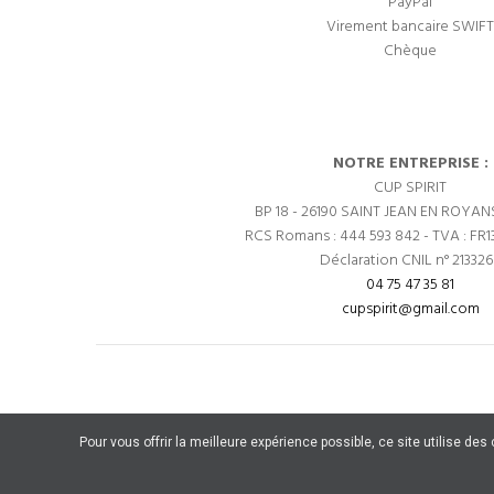
PayPal
Virement bancaire SWIFT
Chèque
NOTRE ENTREPRISE :
CUP SPIRIT
BP 18 - 26190 SAINT JEAN EN ROYAN
RCS Romans : 444 593 842 - TVA : FR1
Déclaration CNIL n° 21332
04 75 47 35 81
cupspirit@gmail.com
Pour vous offrir la meilleure expérience possible, ce site utilise de