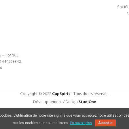
Sociét
C
S - FRANCE
3 444593842.
64
Copyright © 2022
CupSpirit
- Tous droits réservés.
Développement / Design
StudiOne
s cookies. L'utilisation de notre site signifie que vous acceptez notre utilisation
sur les cookies que nous utilisons.
En savoir plus
Accepter