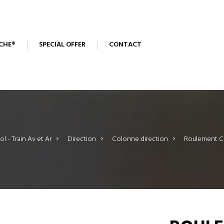
CHE®
SPECIAL OFFER
CONTACT
ol - Train Av et Ar
>
Direction
>
Colonne direction
>
Roulement Co