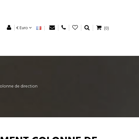
€ Euro
(0)
lonne de direction