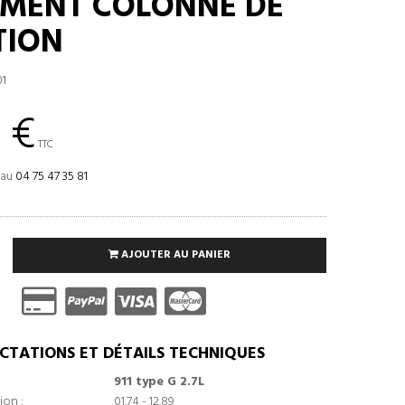
MENT COLONNE DE
TION
1
 €
TTC
 au
04 75 47 35 81
AJOUTER AU PANIER
CTATIONS ET DÉTAILS TECHNIQUES
911 type G 2.7L
ion :
01.74 - 12.89