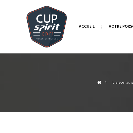
ACCUEIL
VOTRE PORS
>
Liaison au s