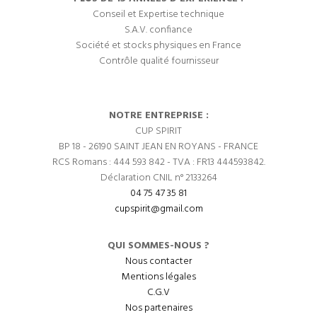
Conseil et Expertise technique
S.A.V. confiance
Société et stocks physiques en France
Contrôle qualité fournisseur
NOTRE ENTREPRISE :
CUP SPIRIT
BP 18 - 26190 SAINT JEAN EN ROYANS - FRANCE
RCS Romans : 444 593 842 - TVA : FR13 444593842.
Déclaration CNIL n° 2133264
04 75 47 35 81
cupspirit@gmail.com
QUI SOMMES-NOUS ?
Nous contacter
Mentions légales
C.G.V
Nos partenaires