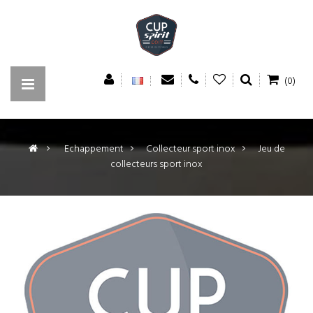
(0)
>
Echappement
>
Collecteur sport inox
>
Jeu de
collecteurs sport inox