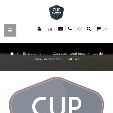
(0)
>
Echappement
>
Catalyseur sport inox
>
Jeu de
catalyseurs sport 200 cellules