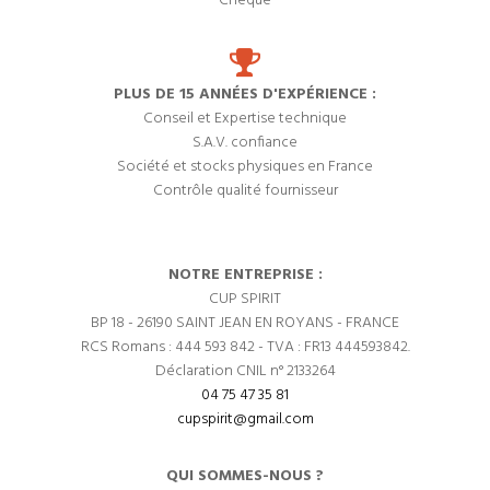
Chèque
PLUS DE 15 ANNÉES D'EXPÉRIENCE :
Conseil et Expertise technique
S.A.V. confiance
Société et stocks physiques en France
Contrôle qualité fournisseur
NOTRE ENTREPRISE :
CUP SPIRIT
BP 18 - 26190 SAINT JEAN EN ROYANS - FRANCE
RCS Romans : 444 593 842 - TVA : FR13 444593842.
Déclaration CNIL n° 2133264
04 75 47 35 81
cupspirit@gmail.com
QUI SOMMES-NOUS ?