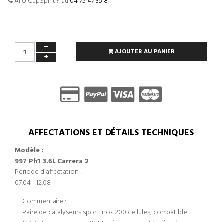
Allo CupSpirit ? au
04 75 47 35 81
AJOUTER AU PANIER
AFFECTATIONS ET DÉTAILS TECHNIQUES
Modèle :
997 Ph1 3.6L Carrera 2
Periode d'affectation :
07.04 - 12.08
Commentaire :
Paire de catalyseurs sport inox 200 cellules, compatible