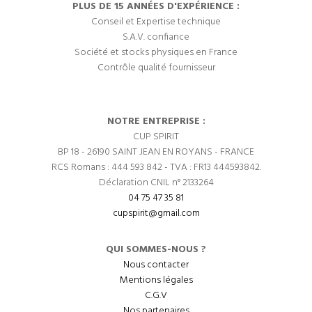
PLUS DE 15 ANNÉES D'EXPÉRIENCE :
Conseil et Expertise technique
S.A.V. confiance
Société et stocks physiques en France
Contrôle qualité fournisseur
NOTRE ENTREPRISE :
CUP SPIRIT
BP 18 - 26190 SAINT JEAN EN ROYANS - FRANCE
RCS Romans : 444 593 842 - TVA : FR13 444593842.
Déclaration CNIL n° 2133264
04 75 47 35 81
cupspirit@gmail.com
QUI SOMMES-NOUS ?
Nous contacter
Mentions légales
C.G.V
Nos partenaires