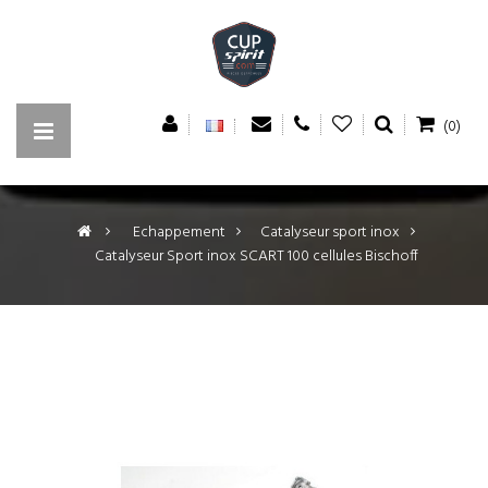
(0)
>
Echappement
>
Catalyseur sport inox
>
Catalyseur Sport inox SCART 100 cellules Bischoff