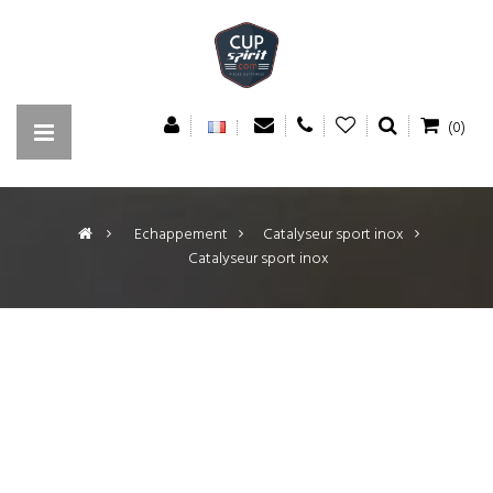
(0)
>
Echappement
>
Catalyseur sport inox
>
Catalyseur sport inox