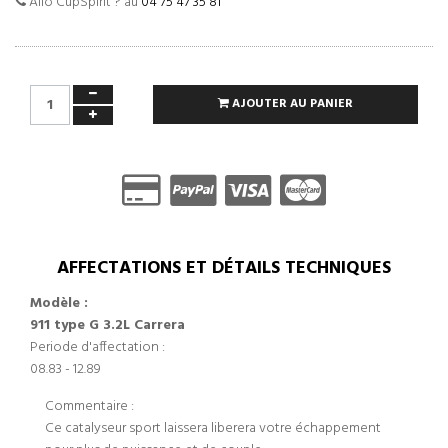
Allo CupSpirit ? au
04 75 47 35 81
AJOUTER AU PANIER
AFFECTATIONS ET DÉTAILS TECHNIQUES
Modèle :
911 type G 3.2L Carrera
Periode d'affectation :
08.83 - 12.89
Commentaire :
Ce catalyseur sport laissera liberera votre échappement