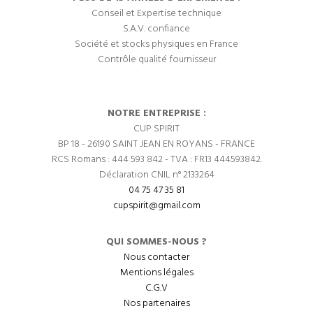
Conseil et Expertise technique
S.A.V. confiance
Société et stocks physiques en France
Contrôle qualité fournisseur
NOTRE ENTREPRISE :
CUP SPIRIT
BP 18 - 26190 SAINT JEAN EN ROYANS - FRANCE
RCS Romans : 444 593 842 - TVA : FR13 444593842.
Déclaration CNIL n° 2133264
04 75 47 35 81
cupspirit@gmail.com
QUI SOMMES-NOUS ?
Nous contacter
Mentions légales
C.G.V
Nos partenaires