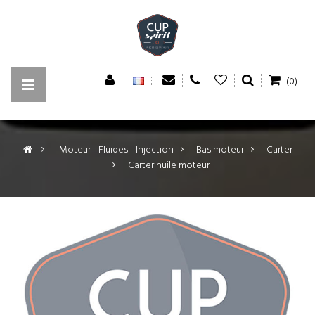
(0)
>
Moteur - Fluides - Injection
>
Bas moteur
>
Carter
>
Carter huile moteur