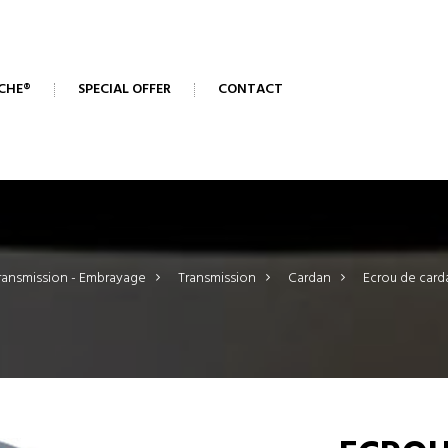
CHE®
SPECIAL OFFER
CONTACT
ransmission - Embrayage
>
Transmission
>
Cardan
>
Ecrou de card