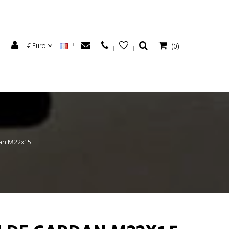
€ Euro
(0)
an M22x1.5