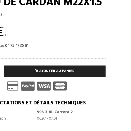
 DE CARDAN M22X1.5
93
€
TTC
 au
04 75 47 35 81
AJOUTER AU PANIER
CTATIONS ET DÉTAILS TECHNIQUES
996 3.4L Carrera 2
ion :
06.97 - 07.01