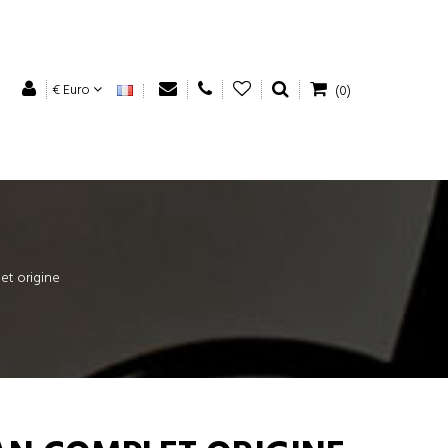
€ Euro
(0)
et origine