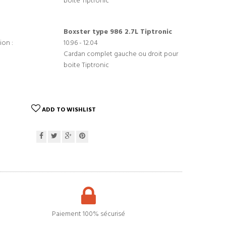
boite Tiptronic
Boxster type 986 2.7L Tiptronic
ion :
10.96 - 12.04
Cardan complet gauche ou droit pour
boite Tiptronic
ADD TO WISHLIST
Paiement 100% sécurisé