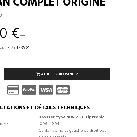
N COMPLET ORIGINE
3
0 €
TTC
 au
04 75 47 35 81
AJOUTER AU PANIER
CTATIONS ET DÉTAILS TECHNIQUES
Boxster type 986 2.5L Tiptronic
ion :
10.96 - 12.04
Cardan complet gauche ou droit pour