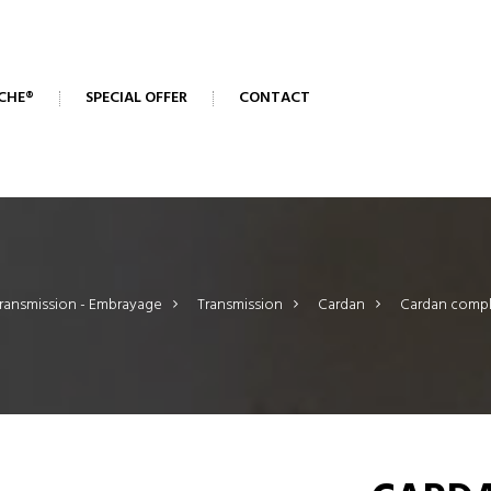
CHE®
SPECIAL OFFER
CONTACT
ransmission - Embrayage
>
Transmission
>
Cardan
>
Cardan compl