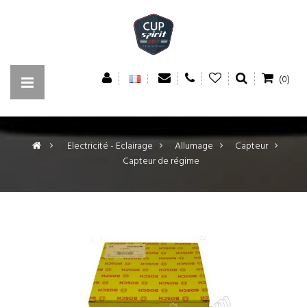
(0)
>
Electricité - Eclairage
>
Allumage
>
Capteur
>
Capteur de régime