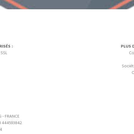
ISÉS :
PLUS 
 SSL
Co
Sociét
C
S - FRANCE
3 444593842.
64