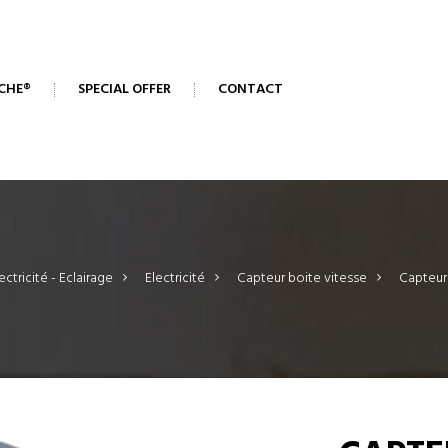
CHE®
SPECIAL OFFER
CONTACT
ectricité - Eclairage
>
Electricité
>
Capteur boite vitesse
>
Capteur