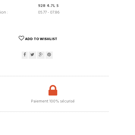
928 4.7L S
ion :
05.77 - 07.86
ADD TO WISHLIST
Paiement 100% sécurisé