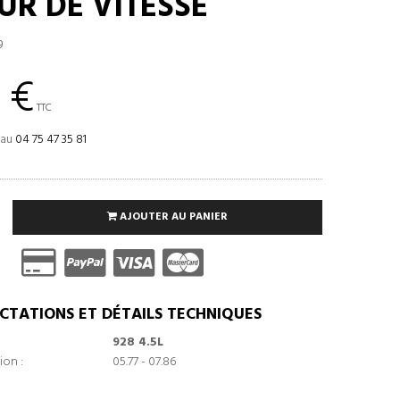
UR DE VITESSE
9
 €
TTC
 au
04 75 47 35 81
AJOUTER AU PANIER
CTATIONS ET DÉTAILS TECHNIQUES
928 4.5L
ion :
05.77 - 07.86