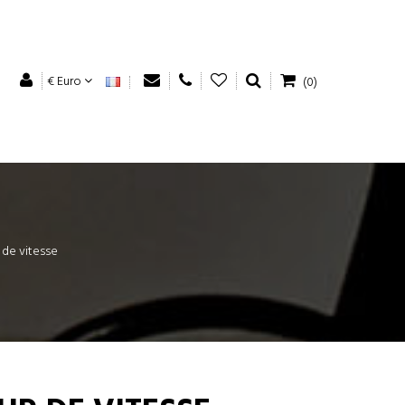
€ Euro
(0)
 de vitesse