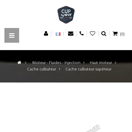
(0)
>
Moteur - Fluides - Injection
>
Haut moteur
>
Cache culbuteur
>
Cache culbuteur supérieur