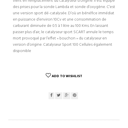
vient en remplacement du catalyseur d’origine. Il est équipé
des prises pour la sonde Lambda et sonde d’oxygène. C’est
une version sport dé-catalysée. D’où un bénéfice immédiat
en puissance d’environ 10Cv et une consommation de
carburant diminuée de 0.5 à 1 litre au 100 Kms. En laissant
passer plus d’air, le catalyseur sport SCART annule le temps
mort provoqué par l’effet « bouchon » du catalyseur en
version d’origine. Catalyseur Sport 100 Cellules également
disponible
ADD TO WISHLIST