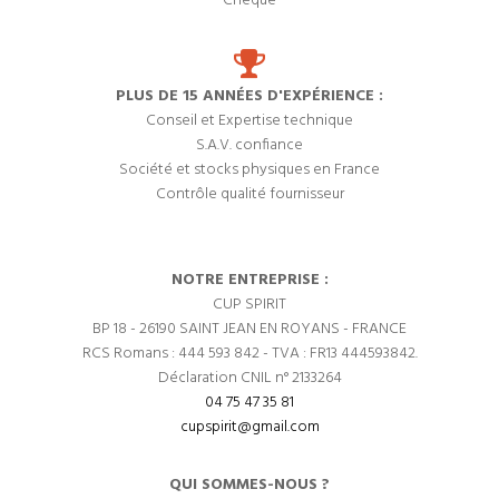
Chèque
PLUS DE 15 ANNÉES D'EXPÉRIENCE :
Conseil et Expertise technique
S.A.V. confiance
Société et stocks physiques en France
Contrôle qualité fournisseur
NOTRE ENTREPRISE :
CUP SPIRIT
BP 18 - 26190 SAINT JEAN EN ROYANS - FRANCE
RCS Romans : 444 593 842 - TVA : FR13 444593842.
Déclaration CNIL n° 2133264
04 75 47 35 81
cupspirit@gmail.com
QUI SOMMES-NOUS ?