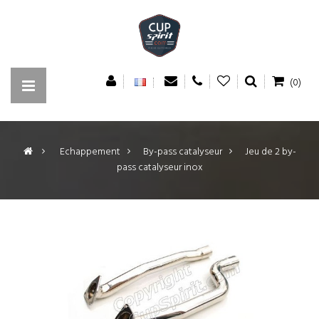
(0)
>
Echappement
>
By-pass catalyseur
>
Jeu de 2 by-
pass catalyseur inox