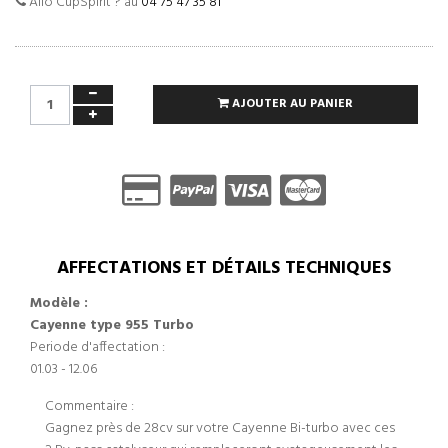
Allo CupSpirit ? au
04 75 47 35 81
AJOUTER AU PANIER
AFFECTATIONS ET DÉTAILS TECHNIQUES
Modèle :
Cayenne type 955 Turbo
Periode d'affectation :
01.03 - 12.06
Commentaire :
Gagnez près de 28cv sur votre Cayenne Bi-turbo avec ces