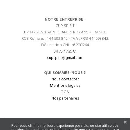
NOTRE ENTREPRISE :
CUP SPIRIT
BP 18 - 26190 SAINT JEAN EN ROYANS - FRANCE
RCS Romans : 444 593 842 - TVA : FR13 444593842.
Déclaration CNIL n° 2133264
04 75 47 35 81
cupspirit@gmail.com
QUI SOMMES-NOUS ?
Nous contacter
Mentions légales
C.G.V
Nos partenaires
Pour vous offrir la meilleure expérience possible, ce site utilise des
cookies. L'utilisation de notre site signifie que vous acceptez notre