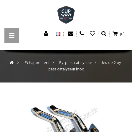
(0)
>
Echappement
>
By-pass catalyseur
>
Jeu de 2 by-
pass catalyseur inox