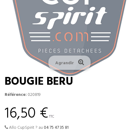
Agrandir
BOUGIE BERU
Référence:
020819
16,50 €
TTC
Allo CupSpirit ? au
04 75 47 35 81