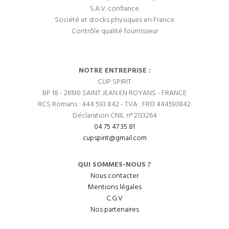
S.A.V. confiance
Société et stocks physiques en France
Contrôle qualité fournisseur
NOTRE ENTREPRISE :
CUP SPIRIT
BP 18 - 26190 SAINT JEAN EN ROYANS - FRANCE
RCS Romans : 444 593 842 - TVA : FR13 444593842.
Déclaration CNIL n° 2133264
04 75 47 35 81
cupspirit@gmail.com
QUI SOMMES-NOUS ?
Nous contacter
Mentions légales
C.G.V
Nos partenaires