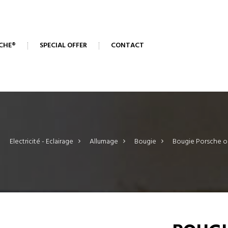
CHE®
SPECIAL OFFER
CONTACT
>
Electricité - Eclairage
>
Allumage
>
Bougie
>
Bougie Porsche o