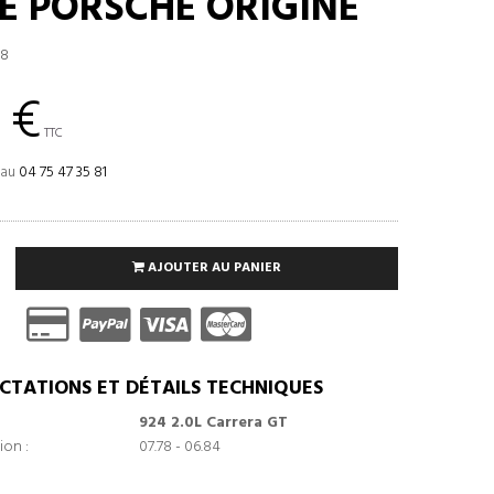
E PORSCHE ORIGINE
18
 €
TTC
 au
04 75 47 35 81
AJOUTER AU PANIER
CTATIONS ET DÉTAILS TECHNIQUES
924 2.0L Carrera GT
ion :
07.78 - 06.84