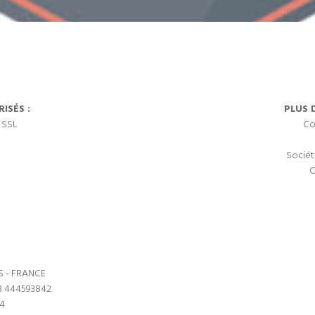
ISÉS :
PLUS 
 SSL
Co
Sociét
C
S - FRANCE
3 444593842.
64