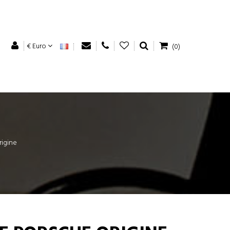
€ Euro
(0)
rigine