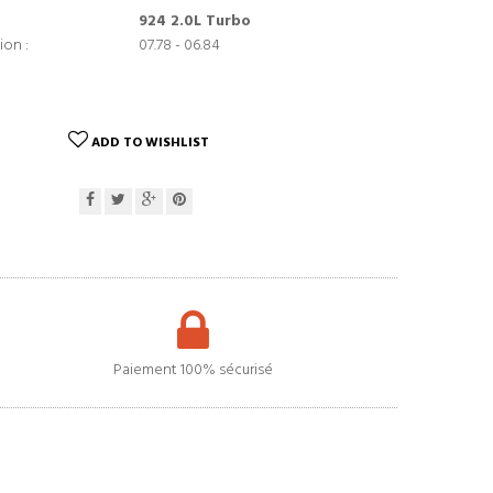
924 2.0L Turbo
ion :
07.78 - 06.84
ADD TO WISHLIST
Paiement 100% sécurisé