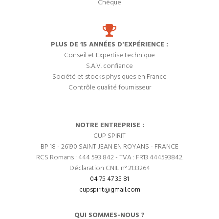
Chèque
PLUS DE 15 ANNÉES D'EXPÉRIENCE :
Conseil et Expertise technique
S.A.V. confiance
Société et stocks physiques en France
Contrôle qualité fournisseur
NOTRE ENTREPRISE :
CUP SPIRIT
BP 18 - 26190 SAINT JEAN EN ROYANS - FRANCE
RCS Romans : 444 593 842 - TVA : FR13 444593842.
Déclaration CNIL n° 2133264
04 75 47 35 81
cupspirit@gmail.com
QUI SOMMES-NOUS ?