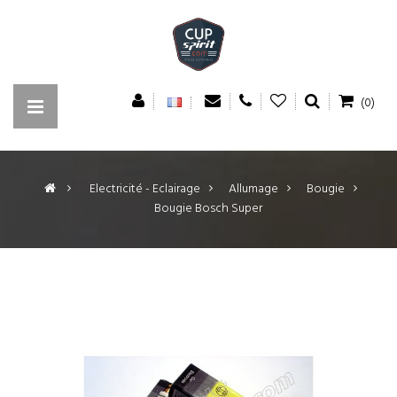
(0)
>
Electricité - Eclairage
>
Allumage
>
Bougie
>
Bougie Bosch Super