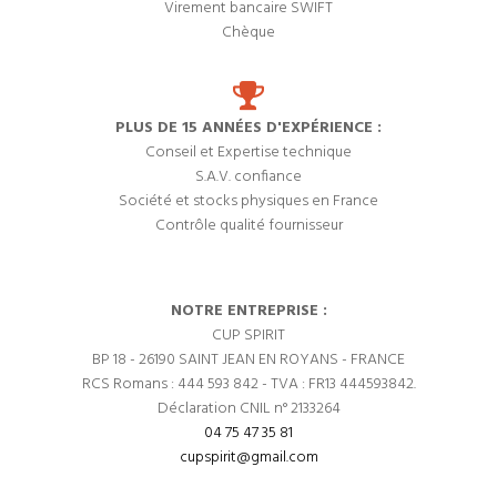
Virement bancaire SWIFT
Chèque
PLUS DE 15 ANNÉES D'EXPÉRIENCE :
Conseil et Expertise technique
S.A.V. confiance
Société et stocks physiques en France
Contrôle qualité fournisseur
NOTRE ENTREPRISE :
CUP SPIRIT
BP 18 - 26190 SAINT JEAN EN ROYANS - FRANCE
RCS Romans : 444 593 842 - TVA : FR13 444593842.
Déclaration CNIL n° 2133264
04 75 47 35 81
cupspirit@gmail.com