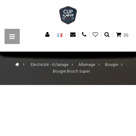
(0)
>
Electricité - Eclairage
>
Allumage
>
Bougie
>
Bougie Bosch Super