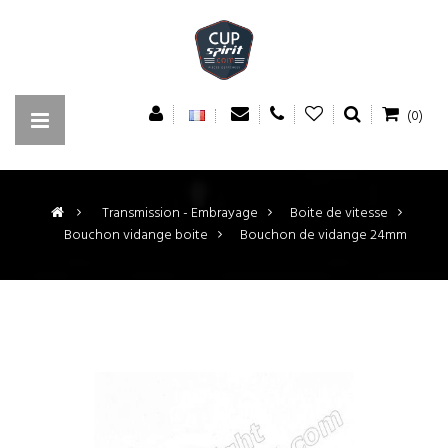
(0)
>
Transmission - Embrayage
>
Boite de vitesse
>
Bouchon vidange boite
>
Bouchon de vidange 24mm