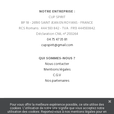
NOTRE ENTREPRISE :
CUP SPIRIT
BP 18 - 26190 SAINT JEAN EN ROYANS - FRANCE
RCS Romans : 444 593 842 - TVA : FR13 444593842.
Déclaration CNIL n° 2133264
04 75 47 35 81
cupspirit@gmail.com
QUI SOMMES-NOUS ?
Nous contacter
Mentions légales
C.G.V
Nos partenaires
Pour vous offrir la meilleure expérience possible, ce site utilise des
Copyright © 2022
CupSpirit
- Tous droits réservés.
cookies. L'utilisation de notre site signifie que vous acceptez notre
utilisation des cookies. Reportez-vous à nos mentions légales pour en