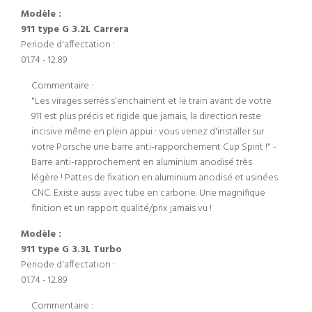
Modèle :
911 type G 3.2L Carrera
Periode d'affectation :
01.74 - 12.89
Commentaire :
"Les virages serrés s'enchainent et le train avant de votre
911 est plus précis et rigide que jamais, la direction reste
incisive même en plein appui : vous venez d'installer sur
votre Porsche une barre anti-rapporchement Cup Spirit !" -
Barre anti-rapprochement en aluminium anodisé très
légère ! Pattes de fixation en aluminium anodisé et usinées
CNC. Existe aussi avec tube en carbone. Une magnifique
finition et un rapport qualité/prix jamais vu !
Modèle :
911 type G 3.3L Turbo
Periode d'affectation :
01.74 - 12.89
Commentaire :