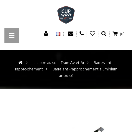
(0)
>
Liaison au sol - Train Av et Ar
>
Barres anti-
rapprochement
>
Barre anti-rapprochement aluminium
anodisé