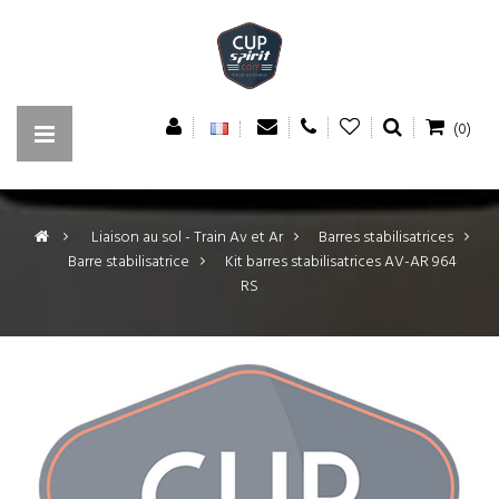
(0)
>
Liaison au sol - Train Av et Ar
>
Barres stabilisatrices
>
Barre stabilisatrice
>
Kit barres stabilisatrices AV-AR 964
RS