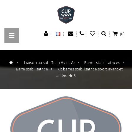
(0)
>
Liaison au sol - Train Av et Ar
>
Barres stabilisatrices
>
Barre stabilisatrice
>
Kit barres stabilisatrice sport avant et
arrière HnR