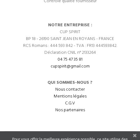
Contrôle qualité fournisseur
NOTRE ENTREPRISE :
CUP SPIRIT
BP 18 - 26190 SAINT JEAN EN ROYANS - FRANCE
RCS Romans : 444 593 842 - TVA : FR13 444593842.
Déclaration CNIL n° 2133264
04 75 47 35 81
cupspirit@gmail.com
QUI SOMMES-NOUS ?
Nous contacter
Mentions légales
C.G.V
Nos partenaires
Pour vous offrir la meilleure expérience possible, ce site utilise des