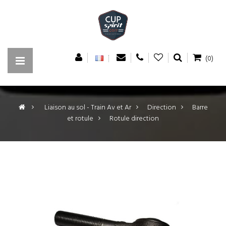
(0)
>
Liaison au sol - Train Av et Ar
>
Direction
>
Barre
et rotule
>
Rotule direction