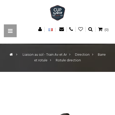
(0)
>
Liaison au sol - Train Av et Ar
>
Direction
>
Barre
et rotule
>
Rotule direction