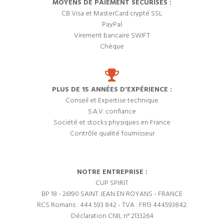
MOYENS DE PAIEMENT SÉCURISÉS :
CB Visa et MasterCard crypté SSL
PayPal
Virement bancaire SWIFT
Chèque
PLUS DE 15 ANNÉES D'EXPÉRIENCE :
Conseil et Expertise technique
S.A.V. confiance
Société et stocks physiques en France
Contrôle qualité fournisseur
NOTRE ENTREPRISE :
CUP SPIRIT
BP 18 - 26190 SAINT JEAN EN ROYANS - FRANCE
RCS Romans : 444 593 842 - TVA : FR13 444593842.
Déclaration CNIL n° 2133264