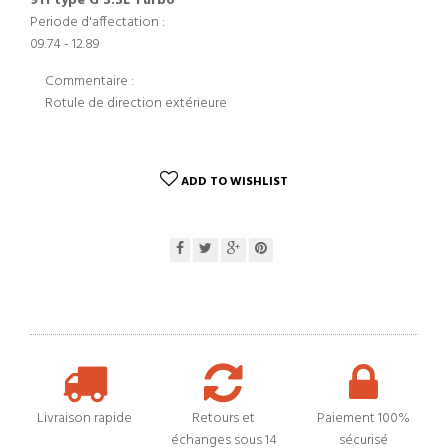
911 type G 3.3L Turbo
Periode d'affectation :
09.74 - 12.89
Commentaire :
Rotule de direction extérieure
ADD TO WISHLIST
Livraison rapide
Retours et
Paiement 100%
échanges sous 14
sécurisé