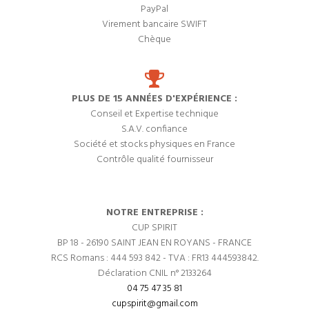
PayPal
Virement bancaire SWIFT
Chèque
PLUS DE 15 ANNÉES D'EXPÉRIENCE :
Conseil et Expertise technique
S.A.V. confiance
Société et stocks physiques en France
Contrôle qualité fournisseur
NOTRE ENTREPRISE :
CUP SPIRIT
BP 18 - 26190 SAINT JEAN EN ROYANS - FRANCE
RCS Romans : 444 593 842 - TVA : FR13 444593842.
Déclaration CNIL n° 2133264
04 75 47 35 81
cupspirit@gmail.com