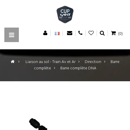
(0)
>
Liaison au sol - Train Av et Ar
>
Direction
>
Barre
complète
>
Barre complète DNA