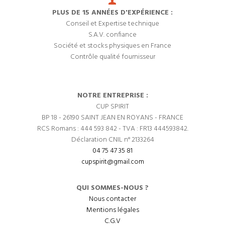
PLUS DE 15 ANNÉES D'EXPÉRIENCE :
Conseil et Expertise technique
S.A.V. confiance
Société et stocks physiques en France
Contrôle qualité fournisseur
NOTRE ENTREPRISE :
CUP SPIRIT
BP 18 - 26190 SAINT JEAN EN ROYANS - FRANCE
RCS Romans : 444 593 842 - TVA : FR13 444593842.
Déclaration CNIL n° 2133264
04 75 47 35 81
cupspirit@gmail.com
QUI SOMMES-NOUS ?
Nous contacter
Mentions légales
C.G.V