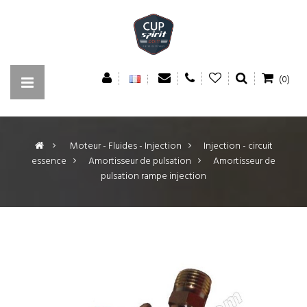
(0)
>
Moteur - Fluides - Injection
>
Injection - circuit
essence
>
Amortisseur de pulsation
>
Amortisseur de
pulsation rampe injection