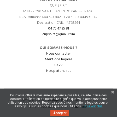
CUP SPIRIT
BP 18 - 26190 SAINT JEAN EN ROYANS - FRANCE
RCS Romans : 444 593 842 - TVA : FR13 444593842.
Déclaration CNIL n° 2133264
04 75 47 35 81
cupspirit@gmail.com
QUI SOMMES-NOUS ?
Nous contacter
Mentions légales
C.G.V
Nos partenaires
Pour vous offrir la meilleure expérience possible, ce site utilise des
Copyright © 2022
CupSpirit
- Tous droits réservés.
cookies. L'utilisation de notre site signifie que vous acceptez notre
utilisation des cookies. Reportez-vous à nos mentions légales pour en
Développement / Design
StudiOne
savoir plus sur les cookies que nous utilisons.
En savoir plus
Accepter