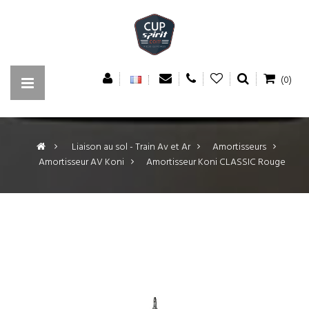
(0)
>
Liaison au sol - Train Av et Ar
>
Amortisseurs
>
Amortisseur AV Koni
>
Amortisseur Koni CLASSIC Rouge