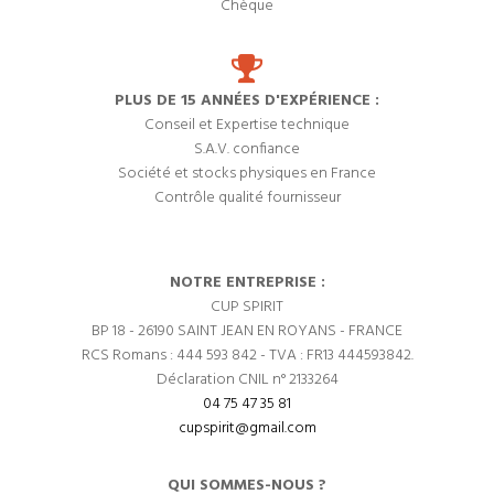
Chèque
PLUS DE 15 ANNÉES D'EXPÉRIENCE :
Conseil et Expertise technique
S.A.V. confiance
Société et stocks physiques en France
Contrôle qualité fournisseur
NOTRE ENTREPRISE :
CUP SPIRIT
BP 18 - 26190 SAINT JEAN EN ROYANS - FRANCE
RCS Romans : 444 593 842 - TVA : FR13 444593842.
Déclaration CNIL n° 2133264
04 75 47 35 81
cupspirit@gmail.com
QUI SOMMES-NOUS ?