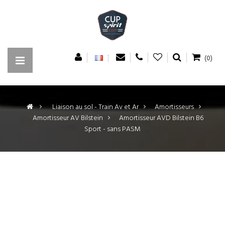
(0)
>
Liaison au sol - Train Av et Ar
>
Amortisseurs
>
Amortisseur AV Bilstein
>
Amortisseur AVD Bilstein B6
Sport - sans PASM