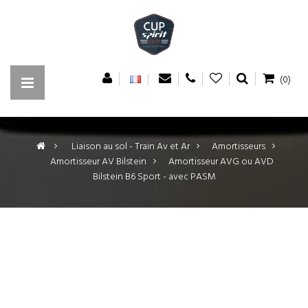
(0)
>
Liaison au sol - Train Av et Ar
>
Amortisseurs
>
Amortisseur AV Bilstein
>
Amortisseur AVG ou AVD
Bilstein B6 Sport - avec PASM