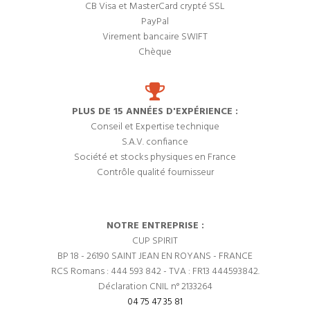
CB Visa et MasterCard crypté SSL
PayPal
Virement bancaire SWIFT
Chèque
PLUS DE 15 ANNÉES D'EXPÉRIENCE :
Conseil et Expertise technique
S.A.V. confiance
Société et stocks physiques en France
Contrôle qualité fournisseur
NOTRE ENTREPRISE :
CUP SPIRIT
BP 18 - 26190 SAINT JEAN EN ROYANS - FRANCE
RCS Romans : 444 593 842 - TVA : FR13 444593842.
Déclaration CNIL n° 2133264
04 75 47 35 81