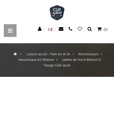
(0)
>
Liaison au sol - Train Av et Ar
>
Amortisseurs
>
Amortisseur AV Bilstein
>
Jambe de force Bilstein D
Tarage Club sport