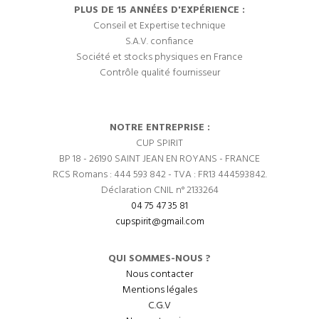
PLUS DE 15 ANNÉES D'EXPÉRIENCE :
Conseil et Expertise technique
S.A.V. confiance
Société et stocks physiques en France
Contrôle qualité fournisseur
NOTRE ENTREPRISE :
CUP SPIRIT
BP 18 - 26190 SAINT JEAN EN ROYANS - FRANCE
RCS Romans : 444 593 842 - TVA : FR13 444593842.
Déclaration CNIL n° 2133264
04 75 47 35 81
cupspirit@gmail.com
QUI SOMMES-NOUS ?
Nous contacter
Mentions légales
C.G.V