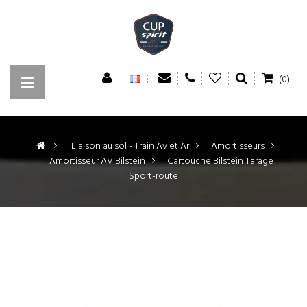
(0)
>
Liaison au sol - Train Av et Ar
>
Amortisseurs
>
Amortisseur AV Bilstein
>
Cartouche Bilstein Tarage
Sport-route