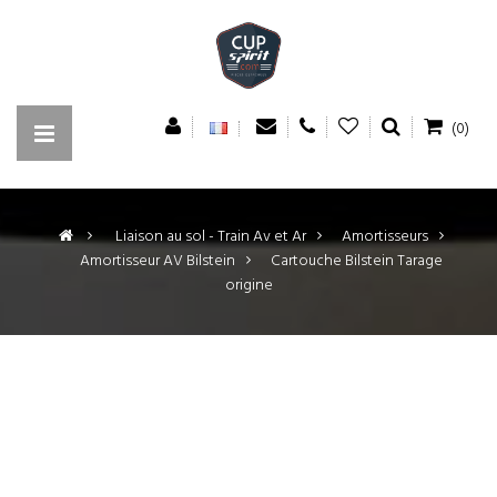
(0)
>
Liaison au sol - Train Av et Ar
>
Amortisseurs
>
Amortisseur AV Bilstein
>
Cartouche Bilstein Tarage
origine