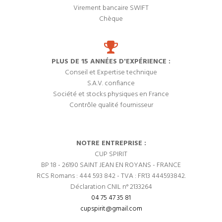
Virement bancaire SWIFT
Chèque
PLUS DE 15 ANNÉES D'EXPÉRIENCE :
Conseil et Expertise technique
S.A.V. confiance
Société et stocks physiques en France
Contrôle qualité fournisseur
NOTRE ENTREPRISE :
CUP SPIRIT
BP 18 - 26190 SAINT JEAN EN ROYANS - FRANCE
RCS Romans : 444 593 842 - TVA : FR13 444593842.
Déclaration CNIL n° 2133264
04 75 47 35 81
cupspirit@gmail.com